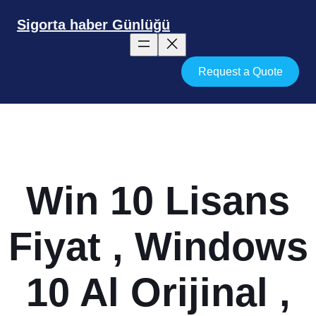
İçeriğe
geç
Sigorta haber Günlüğü
Request a Quote
Win 10 Lisans
Fiyat , Windows
10 Al Orijinal ,