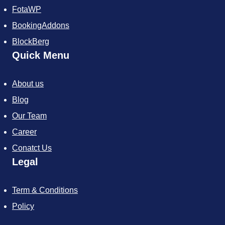
FotaWP
BookingAddons
BlockBerg
Quick Menu
About us
Blog
Our Team
Career
Conatct Us
Legal
Term & Conditions
Policy