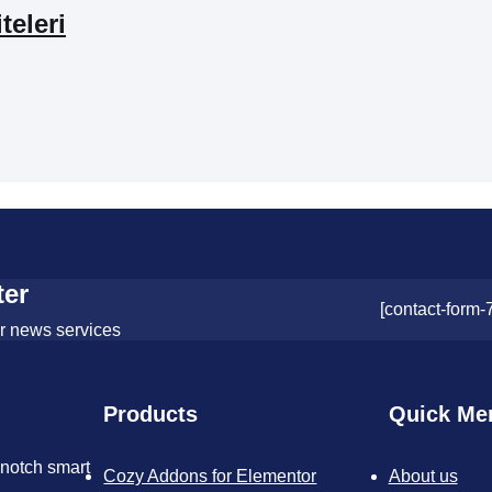
teleri
ter
[contact-form-
or news services
Products
Quick Me
-notch smart
Cozy Addons for Elementor
About us