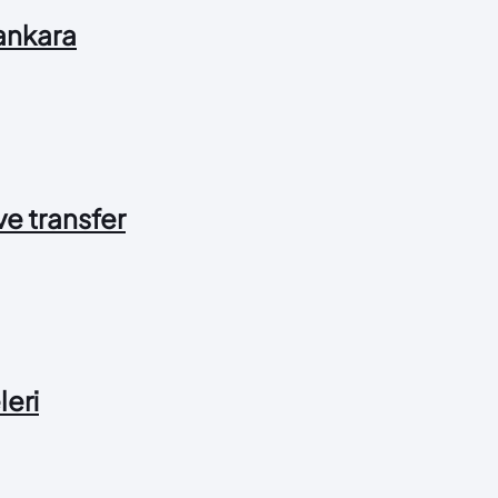
 ankara
 ve transfer
leri