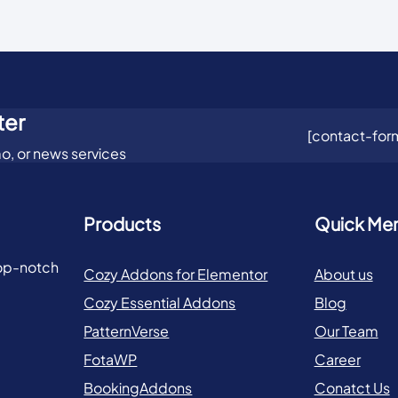
ter
[contact-form
o, or news services
Products
Quick Me
top-notch
Cozy Addons for Elementor
About us
Cozy Essential Addons
Blog
PatternVerse
Our Team
FotaWP
Career
BookingAddons
Conatct Us