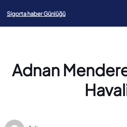
İçeriğe
geç
Sigorta haber Günlüğü
Adnan Menderes V
Haval