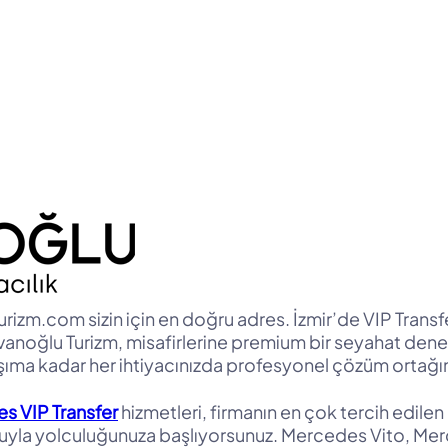
izm.com sizin için en doğru adres. İzmir’de VIP Transfer 
vanoğlu Turizm, misafirlerine premium bir seyahat deney
laşıma kadar her ihtiyacınızda profesyonel çözüm ortağın
s VIP Transfer
hizmetleri, firmanın en çok tercih edilen
ilosuyla yolculuğunuza başlıyorsunuz. Mercedes Vito, M