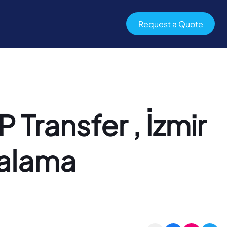
Request a Quote
 Transfer , İzmir
ralama