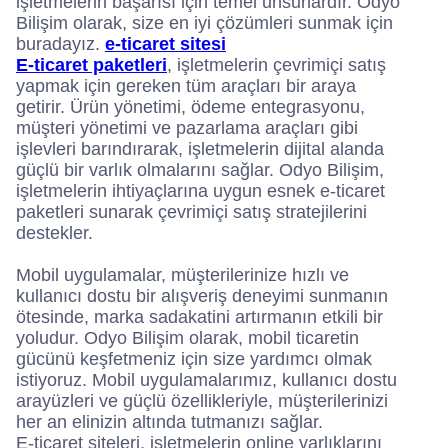
işletmelerin başarısı için temel unsurlardır. Odyo
Bilişim olarak, size en iyi çözümleri sunmak için
buradayız.
e-ticaret sitesi
E-ticaret paketleri
, işletmelerin çevrimiçi satış
yapmak için gereken tüm araçları bir araya
getirir. Ürün yönetimi, ödeme entegrasyonu,
müşteri yönetimi ve pazarlama araçları gibi
işlevleri barındırarak, işletmelerin dijital alanda
güçlü bir varlık olmalarını sağlar. Odyo Bilişim,
işletmelerin ihtiyaçlarına uygun esnek e-ticaret
paketleri sunarak çevrimiçi satış stratejilerini
destekler.
Mobil uygulamalar, müşterilerinize hızlı ve
kullanıcı dostu bir alışveriş deneyimi sunmanın
ötesinde, marka sadakatini artırmanın etkili bir
yoludur. Odyo Bilişim olarak, mobil ticaretin
gücünü keşfetmeniz için size yardımcı olmak
istiyoruz. Mobil uygulamalarımız, kullanıcı dostu
arayüzleri ve güçlü özellikleriyle, müşterilerinizi
her an elinizin altında tutmanızı sağlar.
E-ticaret siteleri, işletmelerin online varlıklarını