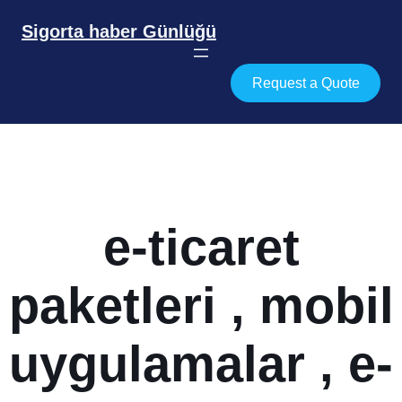
İçeriğe
geç
Sigorta haber Günlüğü
Request a Quote
e-ticaret
paketleri , mobil
uygulamalar , e-