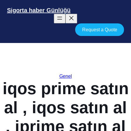
İçeriğe
geç
Sigorta haber Günlüğü
Request a Quote
Genel
iqos prime satın
al , iqos satın al
, iprime satın al