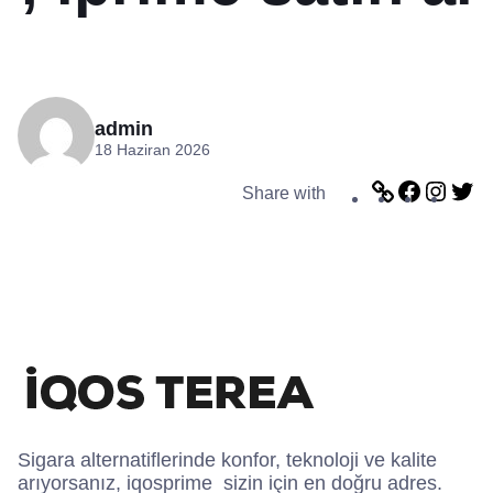
admin
18 Haziran 2026
L
F
I
T
Share with
i
a
n
w
n
c
s
i
k
e
t
t
b
a
t
o
g
e
o
r
r
k
a
m
Sigara alternatiflerinde konfor, teknoloji ve kalite
arıyorsanız, iqosprime sizin için en doğru adres.