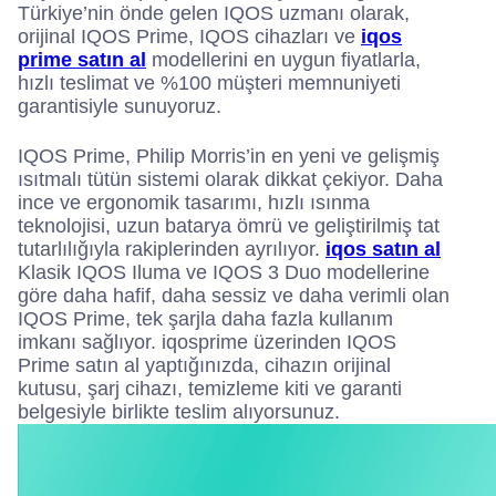
Türkiye’nin önde gelen IQOS uzmanı olarak,
orijinal IQOS Prime, IQOS cihazları ve
iqos
prime satın al
modellerini en uygun fiyatlarla,
hızlı teslimat ve %100 müşteri memnuniyeti
garantisiyle sunuyoruz.
IQOS Prime, Philip Morris’in en yeni ve gelişmiş
ısıtmalı tütün sistemi olarak dikkat çekiyor. Daha
ince ve ergonomik tasarımı, hızlı ısınma
teknolojisi, uzun batarya ömrü ve geliştirilmiş tat
tutarlılığıyla rakiplerinden ayrılıyor.
iqos satın al
Klasik IQOS Iluma ve IQOS 3 Duo modellerine
göre daha hafif, daha sessiz ve daha verimli olan
IQOS Prime, tek şarjla daha fazla kullanım
imkanı sağlıyor. iqosprime üzerinden IQOS
Prime satın al yaptığınızda, cihazın orijinal
kutusu, şarj cihazı, temizleme kiti ve garanti
belgesiyle birlikte teslim alıyorsunuz.