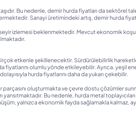
aşıdır. Bu nedenle, demir hurda fiyatları da sektörel tal
östermektedir. Sanayi üretimindeki artış, demir hurda fiy
bir seyir izlemesi beklenmektedir. Mevcut ekonomik koşulla
almaktadır.
çok etkenle şekillenecektir. Sürdürülebilirlik hareketl
da fiyatlarını olumlu yönde etkileyebilir. Ayrıca, yeşil e
olayısıyla hurda fiyatlarını daha da yukarı çekebilir.
r parçasını oluşturmakta ve çevre dostu çözümler sunma
rı yansıtmaktadır. Bu nedenle, hurda metal toplayıcıları
nüşüm, yalnızca ekonomik fayda sağlamakla kalmaz, ayn