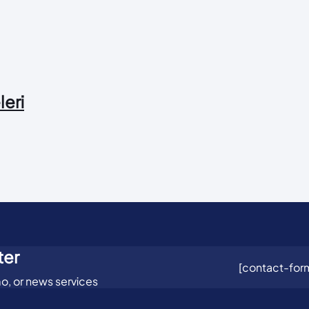
leri
ter
[contact-form
o, or news services