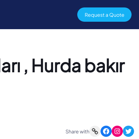
Request a Quote
arı , Hurda bakır
Link
Facebook
Instagram
Twitter
Share with