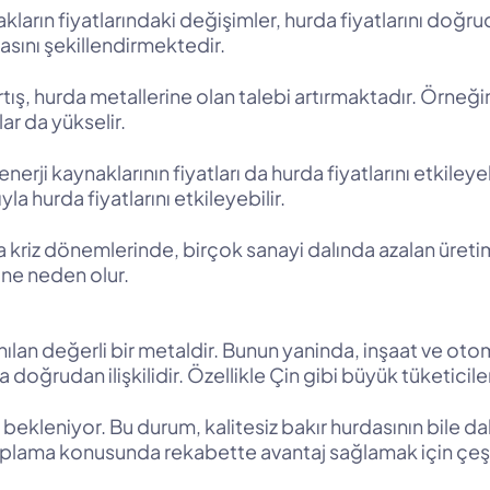
arın fiyatlarındaki değişimler, hurda fiyatlarını doğru
asını şekillendirmektedir.
rtış, hurda metallerine olan talebi artırmaktadır. Örne
lar da yükselir.
erji kaynaklarının fiyatları da hurda fiyatlarını etkileyeb
la hurda fiyatlarını etkileyebilir.
riz dönemlerinde, birçok sanayi dalında azalan üretim,
ine neden olur.
anılan değerli bir metaldir. Bunun yaninda, inşaat ve ot
 doğrudan ilişkilidir. Özellikle Çin gibi büyük tüketiciler
si bekleniyor. Bu durum, kalitesiz bakır hurdasının bile
oplama konusunda rekabette avantaj sağlamak için çeşitli