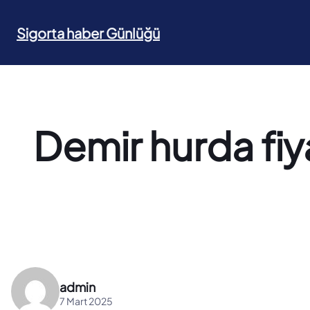
İçeriğe
geç
Sigorta haber Günlüğü
Demir hurda fiya
admin
7 Mart 2025