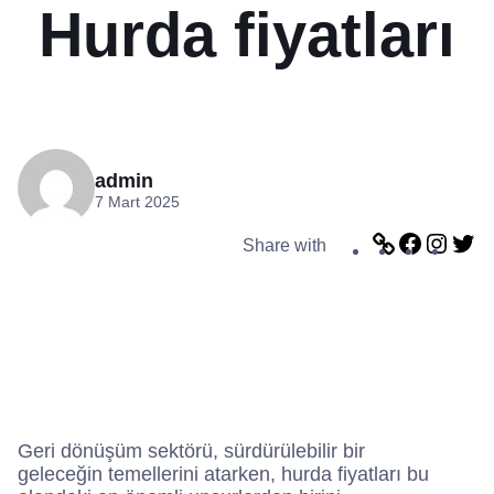
Hurda fiyatları
admin
7 Mart 2025
L
F
I
T
Share with
i
a
n
w
n
c
s
i
k
e
t
t
b
a
t
o
g
e
o
r
r
k
a
m
Geri dönüşüm sektörü, sürdürülebilir bir
geleceğin temellerini atarken, hurda fiyatları bu