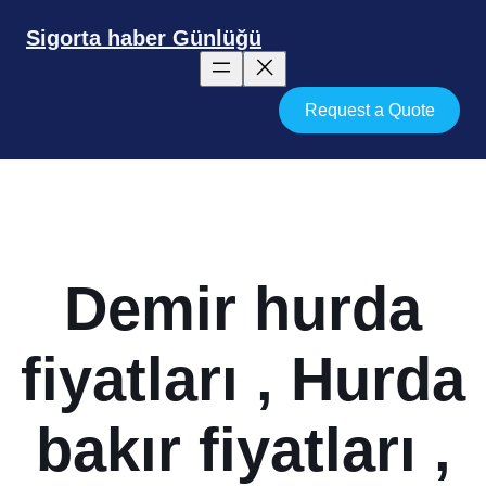
İçeriğe
geç
Sigorta haber Günlüğü
Request a Quote
Demir hurda
fiyatları , Hurda
bakır fiyatları ,