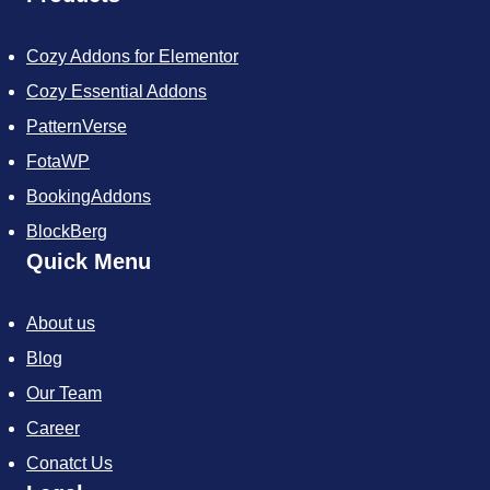
e
t
t
t
t
b
t
e
i
a
Cozy Addons for Elementor
o
e
r
f
g
o
r
e
y
r
Cozy Essential Addons
k
s
a
t
m
PatternVerse
FotaWP
BookingAddons
BlockBerg
Quick Menu
About us
Blog
Our Team
Career
Conatct Us