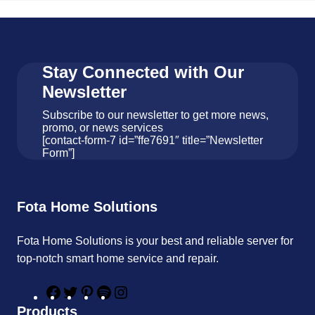
Stay Connected with Our
Newsletter
Subscribe to our newsletter to get more news,
promo, or news services
[contact-form-7 id=”ffe7691″ title=”Newsletter
Form”]
Fota Home Solutions
Fota Home Solutions is your best and reliable server for
top-notch smart home service and repair.
F
T
P
S
I
a
w
i
p
n
Products
c
i
n
o
s