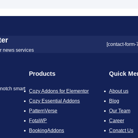
ter
[contact-form-
or news services
Products
Quick Me
-notch smart
Cozy Addons for Elementor
About us
Cozy Essential Addons
Blog
PatternVerse
Our Team
FotaWP
Career
BookingAddons
Conatct Us