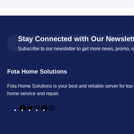
Stay Connected with Our Newslet
Subscribe to our newsletter to get more news, promo, 
Fota Home Solutions
Fota Home Solutions is your best and reliable server for top
home service and repair.
F
T
P
S
I
a
w
i
p
n
c
i
n
o
s
e
t
t
t
t
b
t
e
i
a
o
e
r
f
g