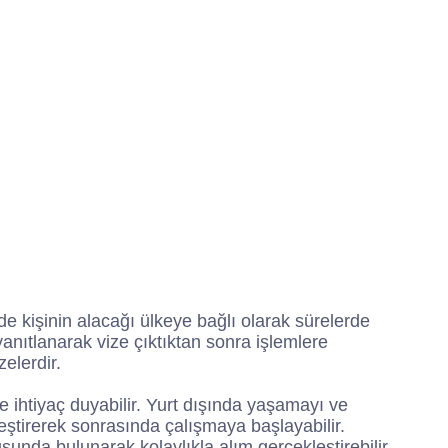
n
c
s
i
k
e
t
t
b
a
t
o
g
e
o
r
r
k
a
m
nde kişinin alacağı ülkeye bağlı olarak sürelerde
anıtlanarak vize çıktıktan sonra işlemlere
elerdir.
ne ihtiyaç duyabilir. Yurt dışında yaşamayı ve
eştirerek sonrasında çalışmaya başlayabilir.
unda bulunarak kolaylıkla alım gerçekleştirebilir.