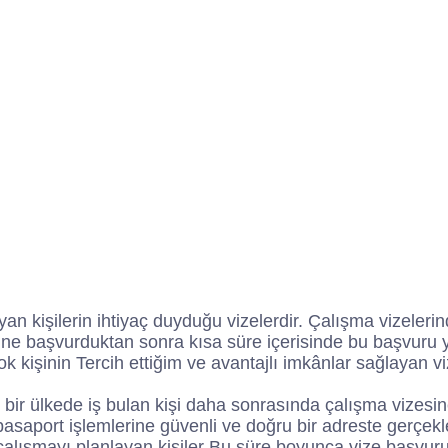
yan kişilerin ihtiyaç duyduğu vizelerdir. Çalışma vizeleri
ne başvurduktan sonra kısa süre içerisinde bu başvuru y
k kişinin Tercih ettiğim ve avantajlı imkânlar sağlayan viz
gi bir ülkede iş bulan kişi daha sonrasında çalışma vizesi
pasaport işlemlerine güvenli ve doğru bir adreste gerçekl
çalışmayı planlayan kişiler Bu süre boyunca vize başvurus