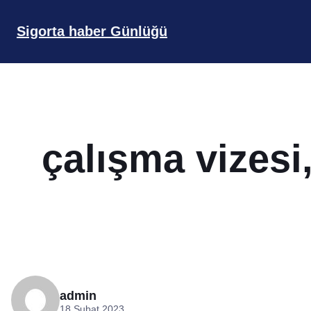
İçeriğe
geç
Sigorta haber Günlüğü
çalışma vizesi
admin
18 Şubat 2023