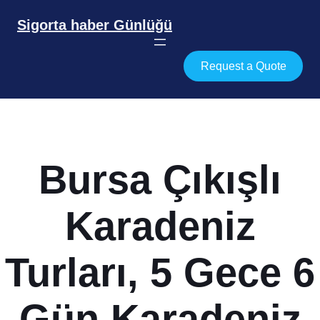
İçeriğe
geç
Sigorta haber Günlüğü
Request a Quote
Bursa Çıkışlı
Karadeniz
Turları, 5 Gece 6
Gün Karadeniz