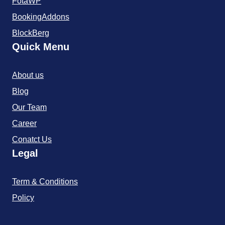
FotaWP
BookingAddons
BlockBerg
Quick Menu
About us
Blog
Our Team
Career
Conatct Us
Legal
Term & Conditions
Policy