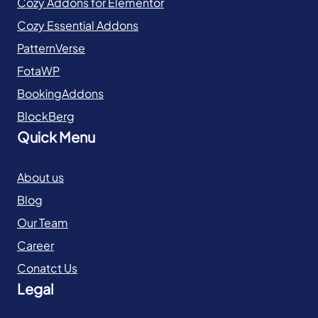
Cozy Addons for Elementor
Cozy Essential Addons
PatternVerse
FotaWP
BookingAddons
BlockBerg
Quick Menu
About us
Blog
Our Team
Career
Conatct Us
Legal