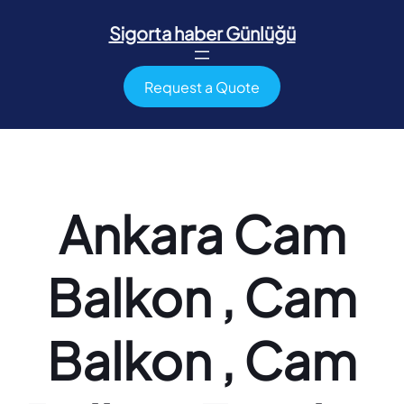
İçeriğe
geç
Sigorta haber Günlüğü
Request a Quote
Ankara Cam
Balkon , Cam
Balkon , Cam