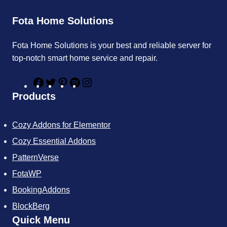
Fota Home Solutions
Fota Home Solutions is your best and reliable server for
top-notch smart home service and repair.
F
T
P
S
I
a
w
i
p
n
Products
c
i
n
o
s
e
t
t
t
t
b
t
e
i
a
Cozy Addons for Elementor
o
e
r
f
g
o
r
e
y
r
Cozy Essential Addons
k
s
a
t
m
PatternVerse
FotaWP
BookingAddons
BlockBerg
Quick Menu