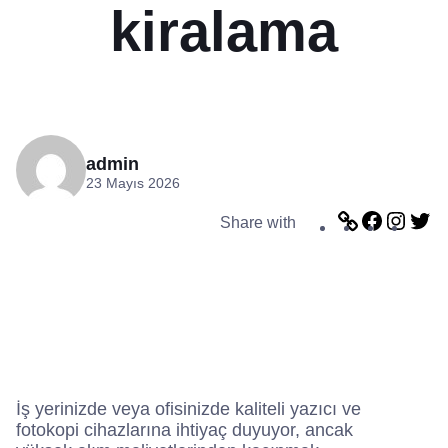
kiralama
admin
23 Mayıs 2026
L
F
I
T
Share with
i
a
n
w
n
c
s
i
k
e
t
t
b
a
t
o
g
e
o
r
r
k
a
m
İş yerinizde veya ofisinizde kaliteli yazıcı ve
fotokopi cihazlarına ihtiyaç duyuyor, ancak