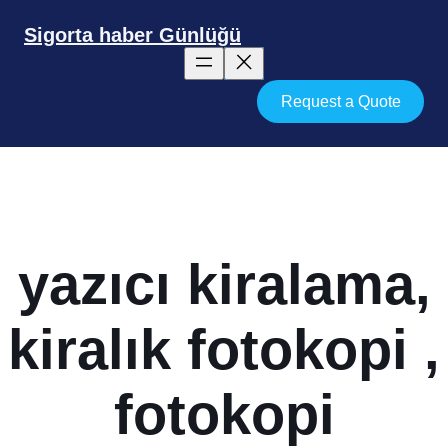
İçeriğe
geç
Sigorta haber Günlüğü
Request a Quote
yazıcı kiralama,
kiralık fotokopi ,
fotokopi