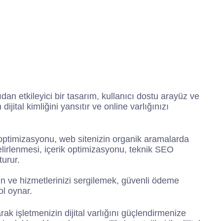
n
c
s
i
k
e
t
t
b
a
t
o
g
e
o
r
r
k
a
m
dan etkileyici bir tasarım, kullanıcı dostu arayüz ve
jital kimliğini yansıtır ve online varlığınızı
optimizasyonu, web sitenizin organik aramalarda
lirlenmesi, içerik optimizasyonu, teknik SEO
turur.
Ürün ve hizmetlerinizi sergilemek, güvenli ödeme
ol oynar.
rak işletmenizin dijital varlığını güçlendirmenize