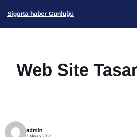
İçeriğe
geç
Sigorta haber Günlüğü
Web Site Tasar
admin
4 Nisan 2024