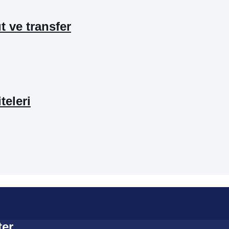
ıt ve transfer
teleri
ter