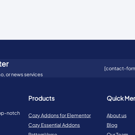
ter
[contact-form
o, or news services
Products
Quick Me
top-notch
Cozy Addons for Elementor
About us
Cozy Essential Addons
Blog
PatternVerse
Our Team