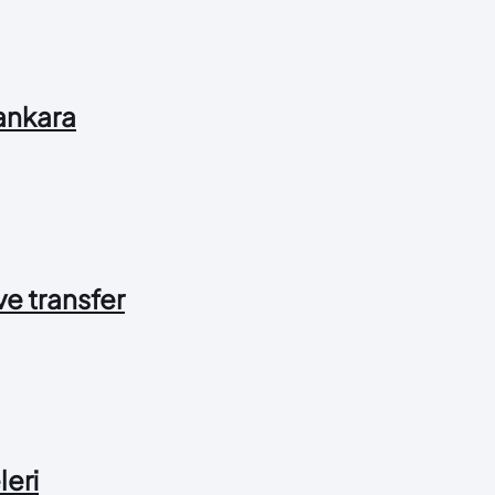
 ankara
 ve transfer
leri