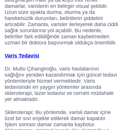
belirginleşen mavi ya da koyu mor renkli
damarlar, varislerin en belirgin visual şeklidir.
Uzun süre ayakta durma, oturma ya da
hareketsizlik durumları, belirtilerin şiddetini
artırabilir. Zamanla, varisler ilerleyerek daha ciddi
sağlık sorunlarına yol açabilir. Bu nedenle,
belirtiler fark edildiğinde zaman kaybetmeden
uzman bir doktora başvurmak oldukça önemlidir.
Varis Tedavisi
Dr. Mutlu Çihangiroğlu, varis hastalarının
sağlığını yeniden kazandırmak için güncel tedavi
yöntemleriyle hizmet vermektedir. Varis
tedavisinde en yaygın yöntemler arasında
skleroterapi, lazer tedavisi ve cerrahi müdahale
yer almaktadır.
Skleroterapi: Bu yöntemde, varisli damar içine
özel bir sıvı enjekte edilerek damar kapatılır.
İşlem sonrası damar zamanla kaybolur.