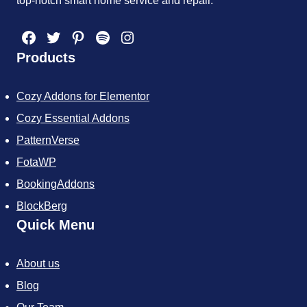
top-notch smart home service and repair.
Facebook
Twitter
Pinterest
Spotify
Instagram
Products
Cozy Addons for Elementor
Cozy Essential Addons
PatternVerse
FotaWP
BookingAddons
BlockBerg
Quick Menu
About us
Blog