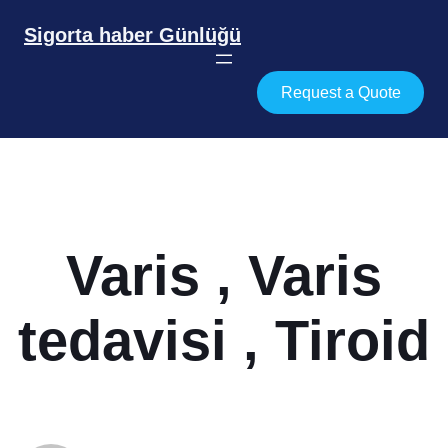
İçeriğe
geç
Sigorta haber Günlüğü
Request a Quote
Varis , Varis
tedavisi , Tiroid