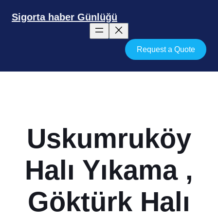
İçeriğe
geç
Sigorta haber Günlüğü
Request a Quote
Uskumruköy
Halı Yıkama ,
Göktürk Halı