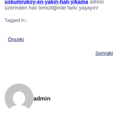
uskumrukoy-en-yakin-hali-yikama
adresi
üzerinden halı temizliğinde farkı yaşayın!
Tagged in :
Önceki
Sonraki
admin