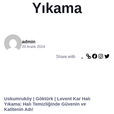
Yıkama
admin
20 Aralık 2024
L
F
I
T
Share with
i
a
n
w
n
c
s
i
k
e
t
t
b
a
t
o
g
e
o
r
r
k
a
m
Uskumruköy | Göktürk | Levent Kar Halı
Yıkama: Halı Temizliğinde Güvenin ve
Kalitenin Adı!