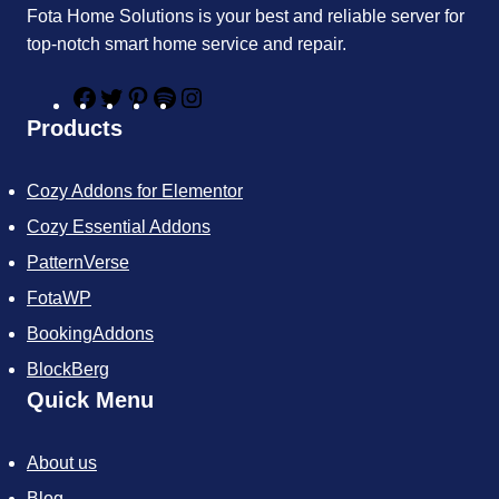
Fota Home Solutions is your best and reliable server for
top-notch smart home service and repair.
F
T
P
S
I
a
w
i
p
n
Products
c
i
n
o
s
e
t
t
t
t
b
t
e
i
a
Cozy Addons for Elementor
o
e
r
f
g
o
r
e
y
r
Cozy Essential Addons
k
s
a
t
m
PatternVerse
FotaWP
BookingAddons
BlockBerg
Quick Menu
About us
Blog