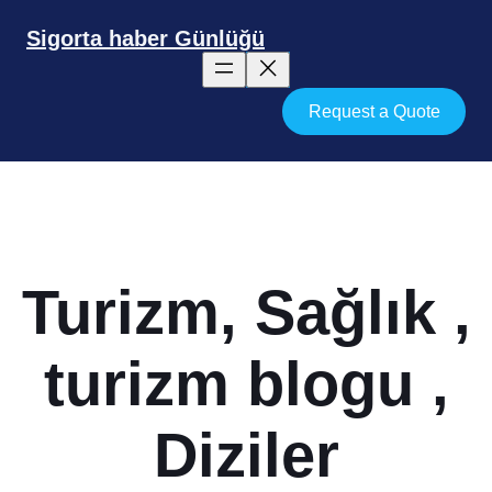
İçeriğe
geç
Sigorta haber Günlüğü
Request a Quote
Turizm, Sağlık ,
turizm blogu ,
Diziler