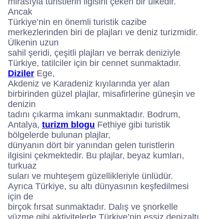
mirasıyla turistlerin ilgisini çeken bir ülkedir.
Ancak
Türkiye’nin en önemli turistik cazibe
merkezlerinden biri de plajları ve deniz turizmidir.
Ülkenin uzun
sahil şeridi, çeşitli plajları ve berrak deniziyle
Türkiye, tatilciler için bir cennet sunmaktadır.
Diziler
Ege,
Akdeniz ve Karadeniz kıyılarında yer alan
birbirinden güzel plajlar, misafirlerine güneşin ve
denizin
tadını çıkarma imkanı sunmaktadır. Bodrum,
Antalya,
turizm blogu
Fethiye gibi turistik
bölgelerde bulunan plajlar,
dünyanın dört bir yanından gelen turistlerin
ilgisini çekmektedir. Bu plajlar, beyaz kumları,
turkuaz
suları ve muhteşem güzellikleriyle ünlüdür.
Ayrıca Türkiye, su altı dünyasının keşfedilmesi
için de
birçok fırsat sunmaktadır. Dalış ve şnorkelle
yüzme gibi aktivitelerle Türkiye’nin eşsiz denizaltı