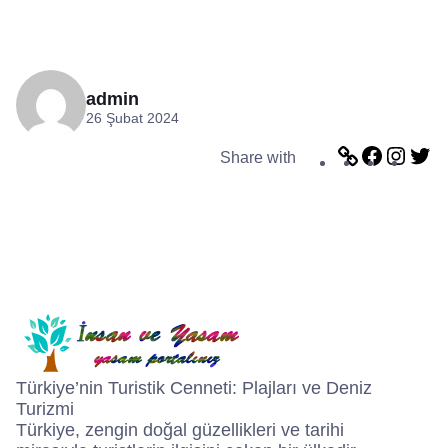
admin
26 Şubat 2024
L
F
I
T
Share with
i
a
n
w
n
c
s
i
k
e
t
t
b
a
t
o
g
e
o
r
r
k
a
m
Türkiye’nin Turistik Cenneti: Plajları ve Deniz
Turizmi
Türkiye, zengin doğal güzellikleri ve tarihi