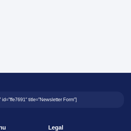
7 id=”ffe7691″ title=”Newsletter Form”]
nu
Legal