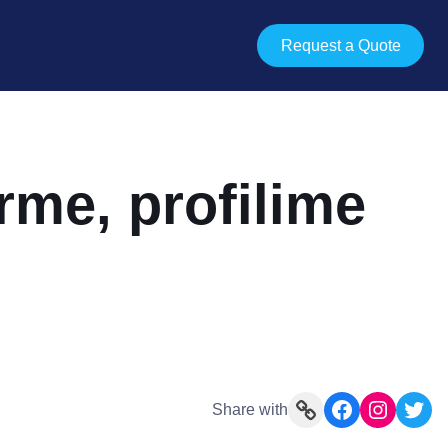
Request a Quote
görme, profilime
Link
Facebook
Instagram
Twitter
Share with