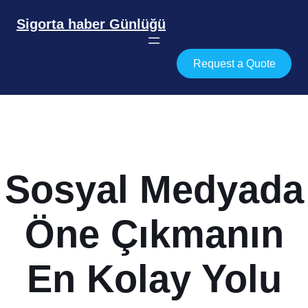
İçeriğe
geç
Sigorta haber Günlüğü
Request a Quote
Sosyal Medyada
Öne Çıkmanın
En Kolay Yolu