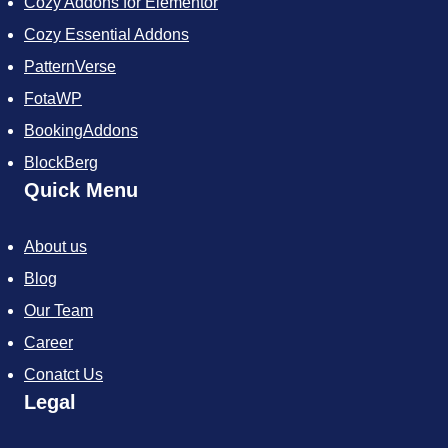
Cozy Addons for Elementor
Cozy Essential Addons
PatternVerse
FotaWP
BookingAddons
BlockBerg
Quick Menu
About us
Blog
Our Team
Career
Conatct Us
Legal