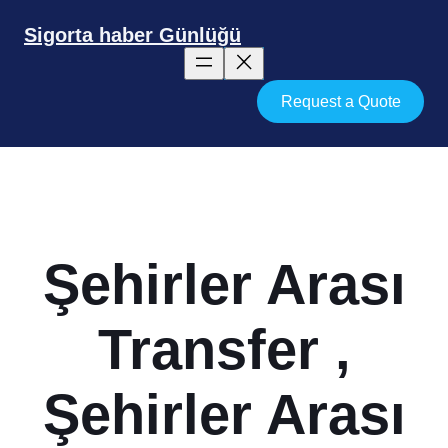
İçeriğe
geç
Sigorta haber Günlüğü
Request a Quote
Şehirler Arası
Transfer ,
Şehirler Arası