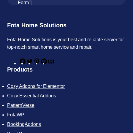
Form”]
Fota Home Solutions
Fota Home Solutions is your best and reliable server for
top-notch smart home service and repair.
F
T
P
S
I
a
w
i
p
n
Products
c
i
n
o
s
e
t
t
t
t
b
t
e
i
a
Cozy Addons for Elementor
o
e
r
f
g
o
r
e
y
r
Cozy Essential Addons
k
s
a
t
m
PatternVerse
FotaWP
BookingAddons