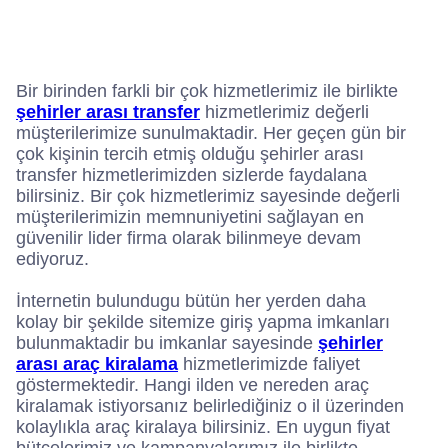
o
r
r
k
a
m
Bir birinden farkli bir çok hizmetlerimiz ile birlikte
şehirler arası transfer
hizmetlerimiz değerli
müşterilerimize sunulmaktadir. Her geçen gün bir
çok kişinin tercih etmiş olduğu şehirler arası
transfer hizmetlerimizden sizlerde faydalana
bilirsiniz. Bir çok hizmetlerimiz sayesinde değerli
müşterilerimizin memnuniyetini sağlayan en
güvenilir lider firma olarak bilinmeye devam
ediyoruz.
İnternetin bulundugu bütün her yerden daha
kolay bir şekilde sitemize giriş yapma imkanları
bulunmaktadir bu imkanlar sayesinde
şehirler
arası araç kiralama
hizmetlerimizde faliyet
göstermektedir. Hangi ilden ve nereden araç
kiralamak istiyorsanız belirlediğiniz o il üzerinden
kolaylıkla araç kiralaya bilirsiniz. En uygun fiyat