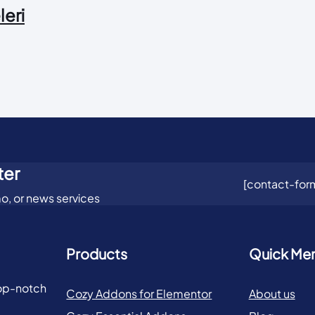
leri
ter
[contact-form
o, or news services
Products
Quick Me
top-notch
Cozy Addons for Elementor
About us