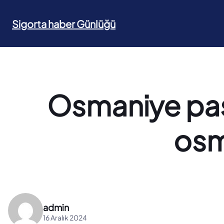
İçeriğe
geç
Sigorta haber Günlüğü
Osmaniye past
osm
admin
16 Aralık 2024