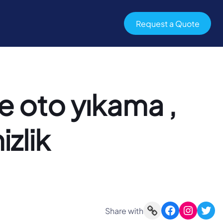
Request a Quote
e oto yıkama ,
zlik
Link
Facebook
Instagram
Twitter
Share with