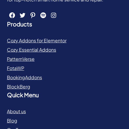
Facebook
Twitter
Pinterest
Spotify
Instagram
Products
Cozy Addons for Elementor
Cozy Essential Addons
PatternVerse
FotaWP
BookingAddons
BlockBerg
Quick Menu
About us
Blog