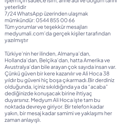
İşlem için sadece isim, anne adı ve doğum tarihi
yeterlidir
7/24 WhatsApp üzerinden ulaşmak
mümkündür: 0544 855 00 66
Tüm yorumlar ve teşekkür mesajları
medyumali.com’da gerçek kişiler tarafından
yazılmıştır
Türkiye’nin her ilinden, Almanya’dan,
Hollanda’dan, Belçika’dan, hatta Amerika ve
Avustralya’dan bile arayan çok sayıda insan var.
Çünkü güven bir kere kazanılır ve Ali Hoca 38
yıldır bu güveni hiç boşa çıkarmadı.Bir derdiniz
olduğunda, içiniz sıkıldığında ya da “acaba”
dediğinizde konuşacak birine ihtiyaç
duyarsınız. Medyum Ali Hoca işte tam bu
noktada devreye giriyor. Bir telefon kadar
yakın, bir mesaj kadar samimi ve yaklaşımı her
zaman anlayışlı.