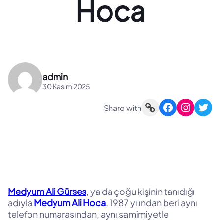
Hoca
admin
30 Kasım 2025
Link
Facebook
Instagram
Twitter
Share with
Medyum Ali Gürses
, ya da çoğu kişinin tanıdığı
adıyla
Medyum Ali Hoca
, 1987 yılından beri aynı
telefon numarasından, aynı samimiyetle