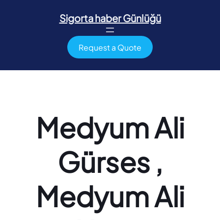
İçeriğe
geç
Sigorta haber Günlüğü
Request a Quote
Medyum Ali
Gürses ,
Medyum Ali