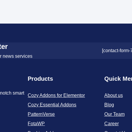
ter
[contact-form-
or news services
Products
Quick Me
-notch smart
Cozy Addons for Elementor
About us
Cozy Essential Addons
Blog
PatternVerse
Our Team
FotaWP
Career