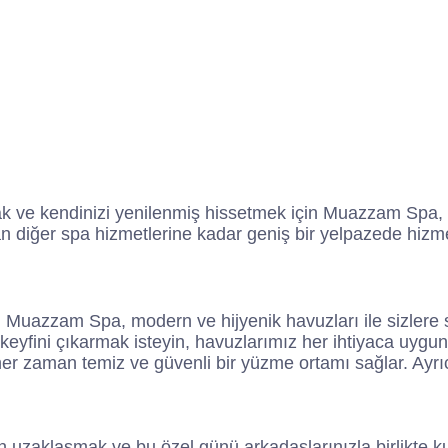
k ve kendinizi yenilenmiş hissetmek için Muazzam Spa, 
diğer spa hizmetlerine kadar geniş bir yelpazede hizmet
an Muazzam Spa, modern ve hijyenik havuzları ile sizlere
yfini çıkarmak isteyin, havuzlarımız her ihtiyaca uygun 
re her zaman temiz ve güvenli bir yüzme ortamı sağlar. A
un uzaklaşmak ve bu özel günü arkadaşlarınızla birlikte k