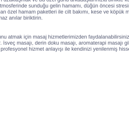
mosferinde sunduğu gelin hamamı, düğün öncesi stresin
an özel hamam paketleri ile cilt bakımı, kese ve köpük ma
z anılar biriktirin.
unu atmak için masaj hizmetlerimizden faydalanabilirsin
iler. İsveç masajı, derin doku masajı, aromaterapi masajı g
 profesyonel hizmet anlayışı ile kendinizi yenilenmiş his