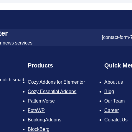
ter
[contact-form-
or news services
Products
Quick Me
-notch smart
Cozy Addons for Elementor
About us
Cozy Essential Addons
Blog
PatternVerse
Our Team
FotaWP
Career
BookingAddons
Conatct Us
BlockBerg