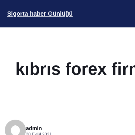
İçeriğe
geç
Sigorta haber Günlüğü
kıbrıs forex fir
admin
20 Eylül 2021