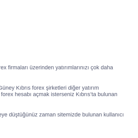
n
c
s
i
k
e
t
t
b
a
t
o
g
e
o
r
r
k
a
m
rex firmaları üzerinden yatırımlarınızı çok daha
ney Kıbrıs forex şirketleri diğer yatırım
ı forex hesabı açmak isterseniz Kıbrıs’ta bulunan
üpheye düştüğünüz zaman sitemizde bulunan kullanıcı