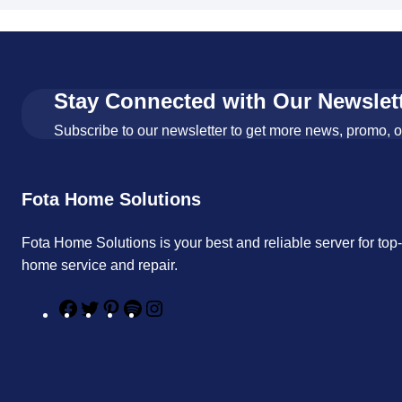
Stay Connected with Our Newslet
Subscribe to our newsletter to get more news, promo, 
Fota Home Solutions
Fota Home Solutions is your best and reliable server for top
home service and repair.
F
T
P
S
I
a
w
i
p
n
c
i
n
o
s
e
t
t
t
t
b
t
e
i
a
o
e
r
f
g
o
r
e
y
r