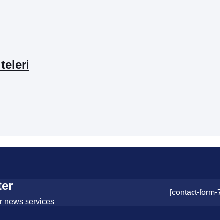
teleri
ter
[contact-form-
or news services