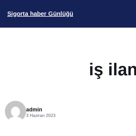
İçeriğe
geç
Sigorta haber Günlüğü
iş ila
admin
3 Haziran 2023