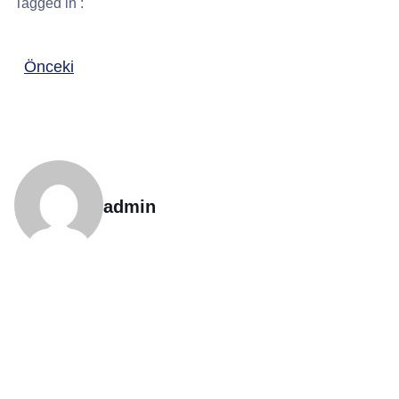
Tagged in :
Önceki
admin