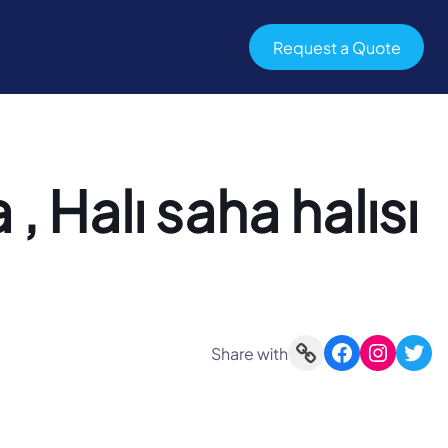
Request a Quote
, Halı saha halısı
Link
Facebook
Instagram
Twitter
Share with