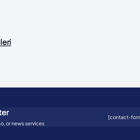
leri
ter
[contact-form
o, or news services