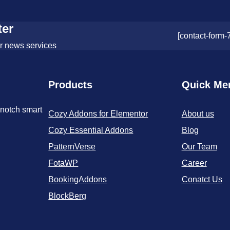
ter
[contact-form-
or news services
Products
Quick Me
-notch smart
Cozy Addons for Elementor
About us
Cozy Essential Addons
Blog
PatternVerse
Our Team
FotaWP
Career
BookingAddons
Conatct Us
BlockBerg