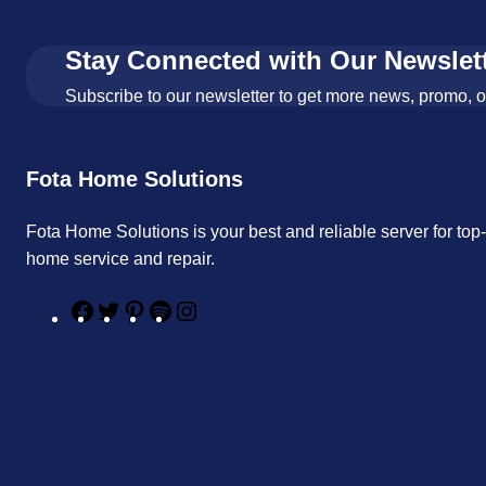
Stay Connected with Our Newslet
Subscribe to our newsletter to get more news, promo, 
Fota Home Solutions
Fota Home Solutions is your best and reliable server for top
home service and repair.
F
T
P
S
I
a
w
i
p
n
c
i
n
o
s
e
t
t
t
t
b
t
e
i
a
o
e
r
f
g
o
r
e
y
r
k
s
a
t
m