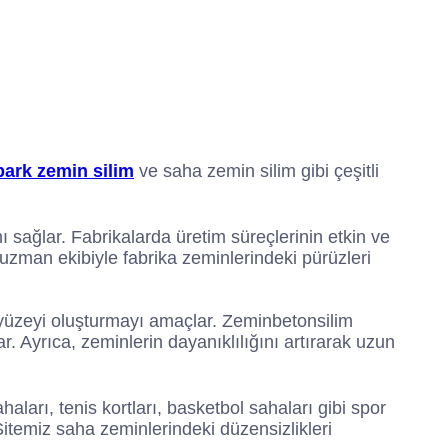
k
e
t
t
b
a
t
o
g
e
o
r
r
k
a
m
park zemin silim
ve saha zemin silim gibi çeşitli
 sağlar. Fabrikalarda üretim süreçlerinin etkin ve
uzman ekibiyle fabrika zeminlerindeki pürüzleri
n yüzeyi oluşturmayı amaçlar. Zeminbetonsilim
r. Ayrıca, zeminlerin dayanıklılığını artırarak uzun
aları, tenis kortları, basketbol sahaları gibi spor
itemiz saha zeminlerindeki düzensizlikleri