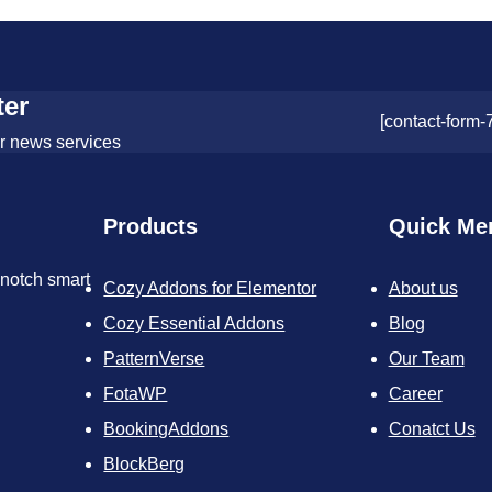
ter
[contact-form-
or news services
Products
Quick Me
-notch smart
Cozy Addons for Elementor
About us
Cozy Essential Addons
Blog
PatternVerse
Our Team
FotaWP
Career
BookingAddons
Conatct Us
BlockBerg