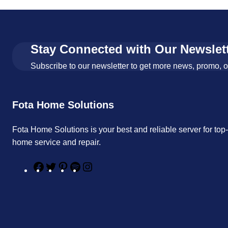
Stay Connected with Our Newslet
Subscribe to our newsletter to get more news, promo, 
Fota Home Solutions
Fota Home Solutions is your best and reliable server for top
home service and repair.
F
T
P
S
I
a
w
i
p
n
c
i
n
o
s
e
t
t
t
t
b
t
e
i
a
o
e
r
f
g
o
r
e
y
r