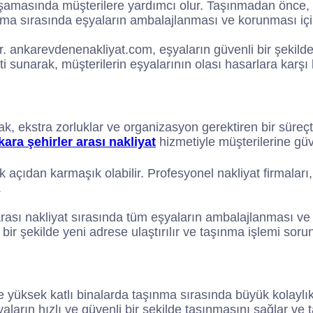
 aşamasında müşterilere yardımcı olur. Taşınmadan önce, 
şıma sırasında eşyaların ambalajlanması ve korunması içi
 ankarevdenenakliyat.com, eşyaların güvenli bir şekilde
eti sunarak, müşterilerin eşyalarının olası hasarlara karş
k, ekstra zorluklar ve organizasyon gerektiren bir süreçt
ara şehirler arası nakliyat
hizmetiyle müşterilerine güv
ik açıdan karmaşık olabilir. Profesyonel nakliyat firmaları
.
rası nakliyat sırasında tüm eşyaların ambalajlanması ve
 bir şekilde yeni adrese ulaştırılır ve taşınma işlemi sor
ve yüksek katlı binalarda taşınma sırasında büyük kolayl
aların hızlı ve güvenli bir şekilde taşınmasını sağlar ve t