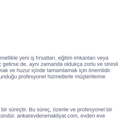
n
c
s
i
k
e
t
t
b
a
t
o
g
e
o
r
r
k
a
m
llikle yeni iş fırsatları, eğitim imkanları veya
ç getirse de, aynı zamanda oldukça zorlu ve stresli
ırmak ve huzur içinde tamamlamak için önemlidir.
sunduğu profesyonel hizmetlerle müşterilerine
bir süreçtir. Bu süreç, özenle ve profesyonel bir
kündür. ankarevdenenakliyat.com, evden eve