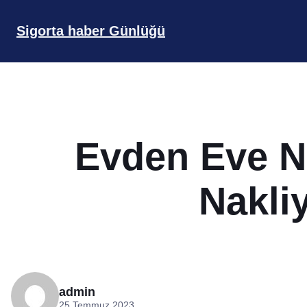
İçeriğe
geç
Sigorta haber Günlüğü
Evden Eve Na
Nakliy
admin
25 Temmuz 2023