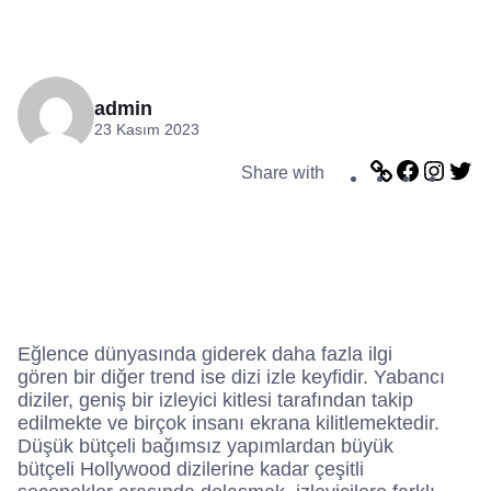
admin
23 Kasım 2023
L
F
I
T
Share with
i
a
n
w
n
c
s
i
k
e
t
t
b
a
t
o
g
e
o
r
r
k
a
m
Eğlence dünyasında giderek daha fazla ilgi
gören bir diğer trend ise dizi izle keyfidir. Yabancı
diziler, geniş bir izleyici kitlesi tarafından takip
edilmekte ve birçok insanı ekrana kilitlemektedir.
Düşük bütçeli bağımsız yapımlardan büyük
bütçeli Hollywood dizilerine kadar çeşitli