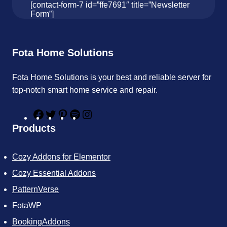
[contact-form-7 id=”ffe7691″ title=”Newsletter
Form”]
Fota Home Solutions
Fota Home Solutions is your best and reliable server for
top-notch smart home service and repair.
F
T
P
S
I
a
w
i
p
n
Products
c
i
n
o
s
e
t
t
t
t
b
t
e
i
a
Cozy Addons for Elementor
o
e
r
f
g
o
r
e
y
r
Cozy Essential Addons
k
s
a
t
m
PatternVerse
FotaWP
BookingAddons