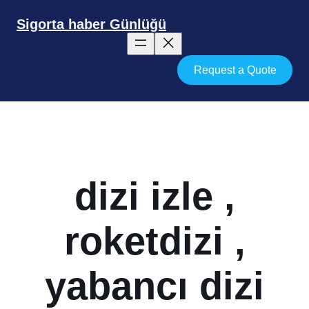
İçeriğe
geç
Sigorta haber Günlüğü
Request a Quote
dizi izle ,
roketdizi ,
yabancı dizi