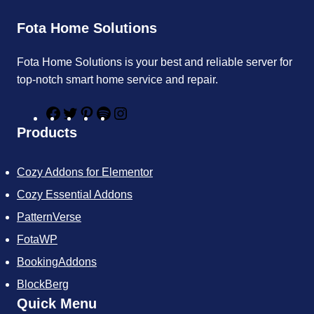
Fota Home Solutions
Fota Home Solutions is your best and reliable server for
top-notch smart home service and repair.
F
T
P
S
I
a
w
i
p
n
Products
c
i
n
o
s
e
t
t
t
t
b
t
e
i
a
Cozy Addons for Elementor
o
e
r
f
g
o
r
e
y
r
Cozy Essential Addons
k
s
a
t
m
PatternVerse
FotaWP
BookingAddons
BlockBerg
Quick Menu