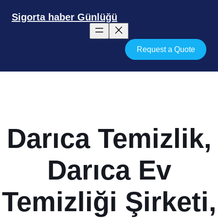
İçeriğe
geç
Sigorta haber Günlüğü
Request a Quote
Darıca Temizlik,
Darıca Ev
Temizliği Şirketi,