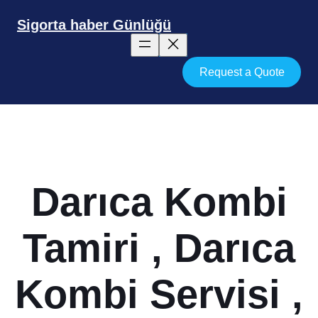
İçeriğe
geç
Sigorta haber Günlüğü
Request a Quote
Darıca Kombi
Tamiri , Darıca
Kombi Servisi ,