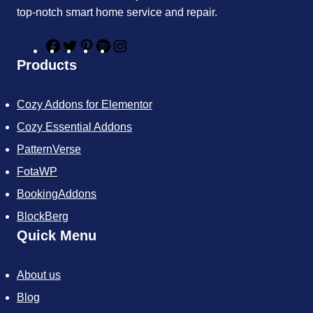
top-notch smart home service and repair.
F
T
P
S
I
a
w
i
p
n
Products
c
i
n
o
s
e
t
t
t
t
b
t
e
i
a
Cozy Addons for Elementor
o
e
r
f
g
o
r
e
y
r
Cozy Essential Addons
k
s
a
t
m
PatternVerse
FotaWP
BookingAddons
BlockBerg
Quick Menu
About us
Blog