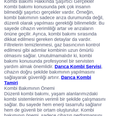
Kombi Bakımı Hakkında Şaşırtıcı Gerçekler
Kombi bakımı konusunda pek çok insanın
bilmediği şaşırtıcı gerçekler vardır. Örneğin,
kombi bakımının sadece arıza durumunda değil,
düzenli olarak yapılması gerektiği bilinmelidir. Bu
sayede cihazın verimliliği artar ve arızaların
önüne geçilir. Ayrıca, kombi bakımı sırasında
dikkat edilmesi gereken detaylar da vardır.
Filtrelerin temizlenmesi, gaz basıncının kontrol
edilmesi gibi adımlar kombinin uzun ömürlü
olmasını sağlar. Unutulmamalıdır ki, kombi
bakımı konusunda profesyonel bir servisten
yardım almak önemlidir.
Darıca Kombi Servisi
,
cihazın doğru şekilde bakımının yapılmasını
sağlayarak güvenliği artırır.
Darıca Kombi
Tamiri
Kombi Bakımının Önemi
Düzenli kombi bakımı, yaşam alanlarımızdaki
kombi sistemlerinin verimli bir şekilde çalışmasını
sağlar. Bu sayede hem enerji tasarrufu sağlanır
hem de güvenli bir ortam oluşturulur. Kombi
bakımının önemi, sadece cihazın performansını