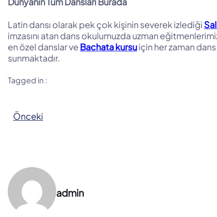
Dünyanın Tüm Dansları Burada
Latin dansı olarak pek çok kişinin severek izlediği
Sal
imzasını atan dans okulumuzda uzman eğitmenlerimiz 
en özel danslar ve
Bachata kursu
için her zaman dans
sunmaktadır.
Tagged in :
Önceki
admin