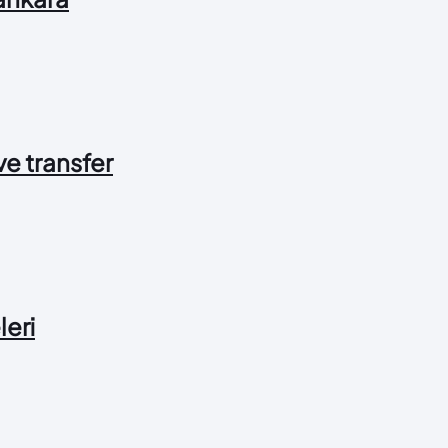
 ve transfer
leri