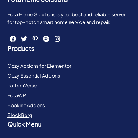
Fota Home Solutions is your best and reliable server
for top-notch smart home service and repair.
Facebook
Twitter
Pinterest
Spotify
Instagram
Products
Cozy Addons for Elementor
Cozy Essential Addons
PatternVerse
FotaWP
BookingAddons
BlockBerg
Quick Menu