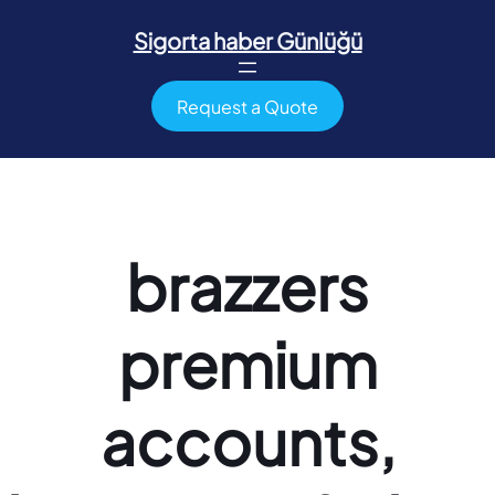
İçeriğe
geç
Sigorta haber Günlüğü
Request a Quote
brazzers
premium
accounts,