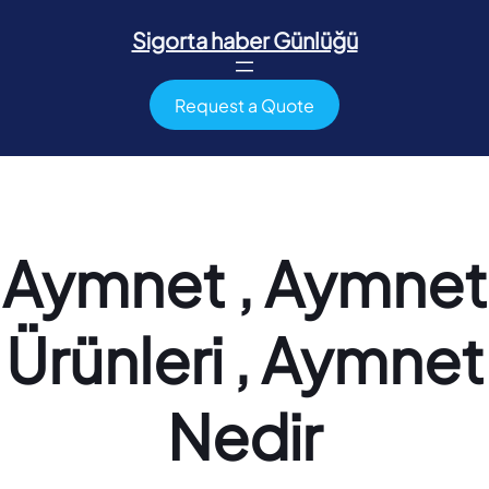
İçeriğe
geç
Sigorta haber Günlüğü
Request a Quote
Aymnet , Aymnet
Ürünleri , Aymnet
Nedir