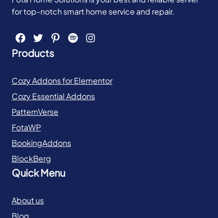
for top-notch smart home service and repair.
Facebook
Twitter
Pinterest
Spotify
Instagram
Products
Cozy Addons for Elementor
Cozy Essential Addons
PatternVerse
FotaWP
BookingAddons
BlockBerg
Quick Menu
About us
Blog