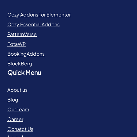
Cozy Addons for Elementor
Cozy Essential Addons
PatternVerse
FotaWP
BookingAddons
BlockBerg
Quick Menu
About us
Blog
Our Team
Career
Conatct Us