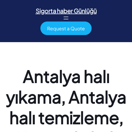
İçeriğe
geç
Sigorta haber Günlüğü
Request a Quote
Antalya halı
yıkama, Antalya
halı temizleme,