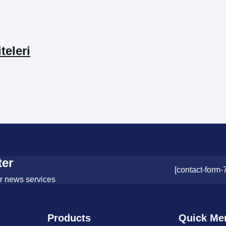
teleri
ter
[contact-form-
or news services
Products
Quick Me