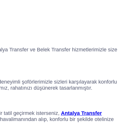
k
e
t
t
b
a
t
o
g
e
o
r
r
k
a
m
alya Transfer ve Belek Transfer hizmetlerimizle size
neyimli şoförlerimizle sizleri karşılayarak konforlu
ımız, rahatınızı düşünerek tasarlanmıştır.
 tatil geçirmek isterseniz,
Antalya Transfer
i havalimanından alıp, konforlu bir şekilde otelinize