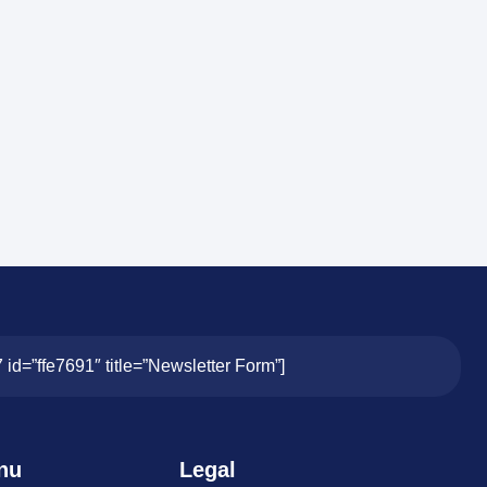
7 id=”ffe7691″ title=”Newsletter Form”]
nu
Legal