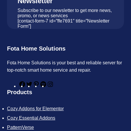
Newsletter
Subscribe to our newsletter to get more news,
promo, or news services
[contact-form-7 id=”ffe7691″ title=”Newsletter
Form”]
Fota Home Solutions
Fota Home Solutions is your best and reliable server for
top-notch smart home service and repair.
F
T
P
S
I
a
w
i
p
n
Products
c
i
n
o
s
e
t
t
t
t
b
t
e
i
a
Cozy Addons for Elementor
o
e
r
f
g
o
r
e
y
r
Cozy Essential Addons
k
s
a
t
m
PatternVerse