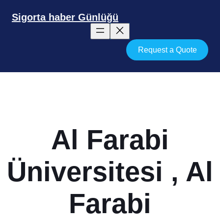
İçeriğe
geç
Sigorta haber Günlüğü
Request a Quote
Al Farabi
Üniversitesi , Al
Farabi