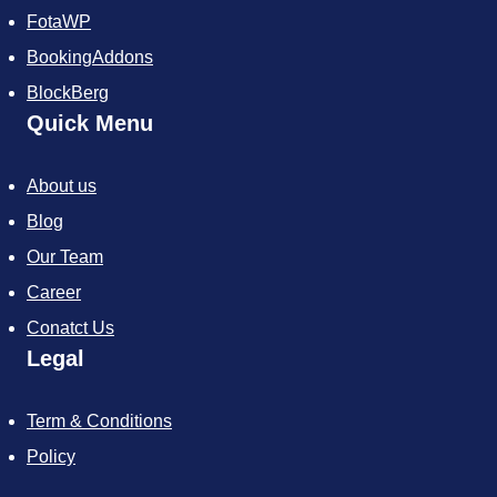
FotaWP
BookingAddons
BlockBerg
Quick Menu
About us
Blog
Our Team
Career
Conatct Us
Legal
Term & Conditions
Policy