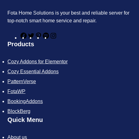
Fota Home Solutions is your best and reliable server for
top-notch smart home service and repair.
F
T
P
S
I
a
w
i
p
n
Products
c
i
n
o
s
e
t
t
t
t
b
t
e
i
a
Cozy Addons for Elementor
o
e
r
f
g
o
r
e
y
r
Cozy Essential Addons
k
s
a
t
m
PatternVerse
FotaWP
BookingAddons
BlockBerg
Quick Menu
About us