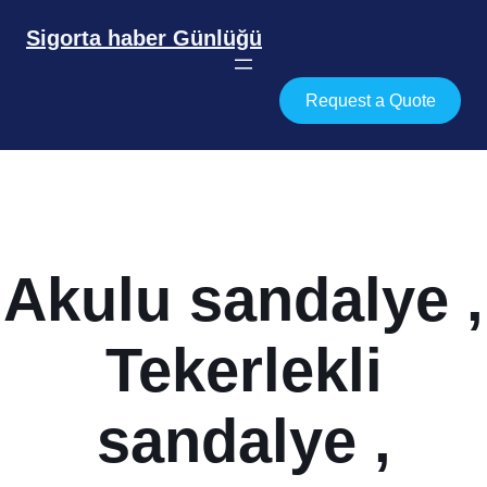
İçeriğe
geç
Sigorta haber Günlüğü
Request a Quote
Akulu sandalye ,
Tekerlekli
sandalye ,