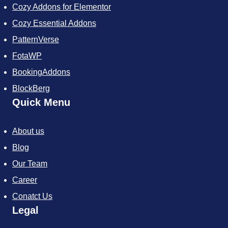
Cozy Addons for Elementor
o
e
r
f
g
o
r
e
y
r
Cozy Essential Addons
k
s
a
t
m
PatternVerse
FotaWP
BookingAddons
BlockBerg
Quick Menu
About us
Blog
Our Team
Career
Conatct Us
Legal