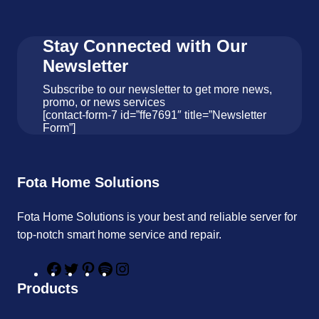
Stay Connected with Our
Newsletter
Subscribe to our newsletter to get more news,
promo, or news services
[contact-form-7 id=”ffe7691″ title=”Newsletter
Form”]
Fota Home Solutions
Fota Home Solutions is your best and reliable server for
top-notch smart home service and repair.
F
T
P
S
I
a
w
i
p
n
Products
c
i
n
o
s
e
t
t
t
t
b
t
e
i
a