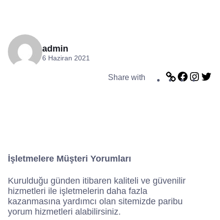
admin
6 Haziran 2021
L
F
I
T
Share with
i
a
n
w
n
c
s
i
k
e
t
t
b
a
t
o
g
e
o
r
r
k
a
m
İşletmelere Müşteri Yorumları
Kurulduğu günden itibaren kaliteli ve güvenilir
hizmetleri ile işletmelerin daha fazla
kazanmasına yardımcı olan sitemizde paribu
yorum hizmetleri alabilirsiniz.