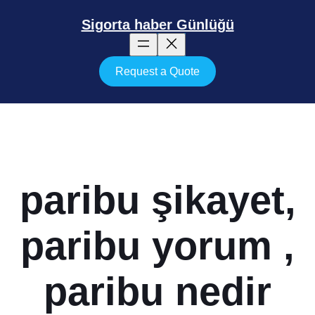
İçeriğe
geç
Sigorta haber Günlüğü
Request a Quote
paribu şikayet,
paribu yorum ,
paribu nedir