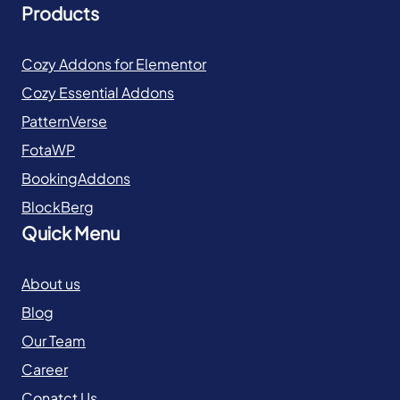
Products
Cozy Addons for Elementor
Cozy Essential Addons
PatternVerse
FotaWP
BookingAddons
BlockBerg
Quick Menu
About us
Blog
Our Team
Career
Conatct Us