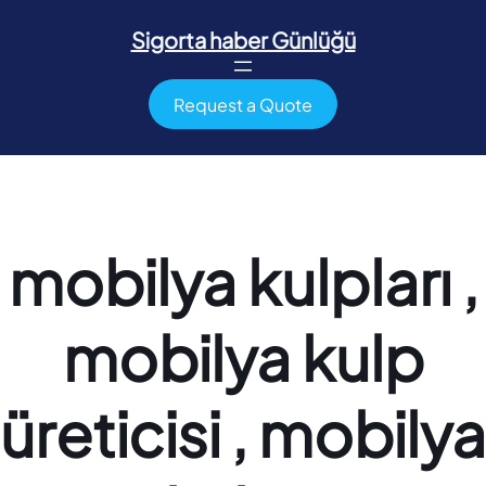
İçeriğe
geç
Sigorta haber Günlüğü
Request a Quote
mobilya kulpları ,
mobilya kulp
üreticisi , mobilya