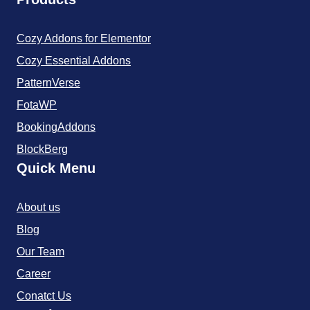
Cozy Addons for Elementor
Cozy Essential Addons
PatternVerse
FotaWP
BookingAddons
BlockBerg
Quick Menu
About us
Blog
Our Team
Career
Conatct Us