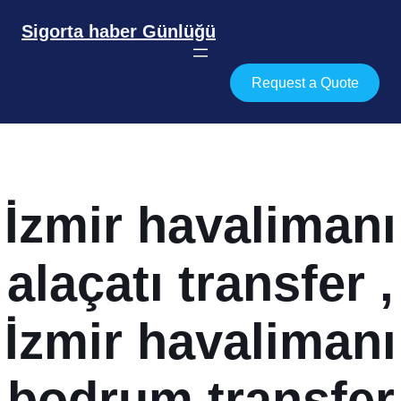
İçeriğe
geç
Sigorta haber Günlüğü
Request a Quote
İzmir havalimanı
alaçatı transfer ,
İzmir havalimanı
bodrum transfer