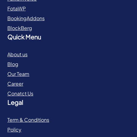
FotaWP
BookingAddons
BlockBerg
Quick Menu
About us
Blog
Our Team
Career
Conatct Us
Legal
Term & Conditions
Policy