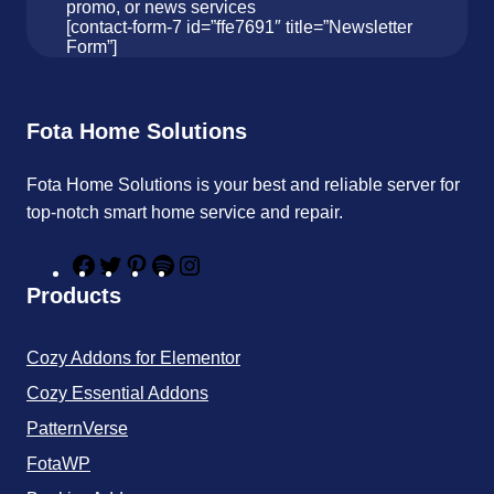
promo, or news services
[contact-form-7 id=”ffe7691″ title=”Newsletter
Form”]
Fota Home Solutions
Fota Home Solutions is your best and reliable server for
top-notch smart home service and repair.
F
T
P
S
I
a
w
i
p
n
Products
c
i
n
o
s
e
t
t
t
t
b
t
e
i
a
Cozy Addons for Elementor
o
e
r
f
g
o
r
e
y
r
Cozy Essential Addons
k
s
a
t
m
PatternVerse
FotaWP