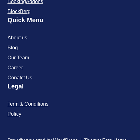
BookingAddons
BlockBerg
Quick Menu
About us
Blog
Our Team
Career
Conatct Us
Legal
Term & Conditions
Policy