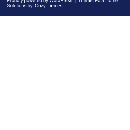
Proudly powered by WordPress | Theme: Fota Home
Solutions by CozyThemes.