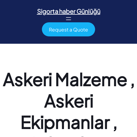
İçeriğe
geç
Sigorta haber Günlüğü
Request a Quote
Askeri Malzeme ,
Askeri
Ekipmanlar ,