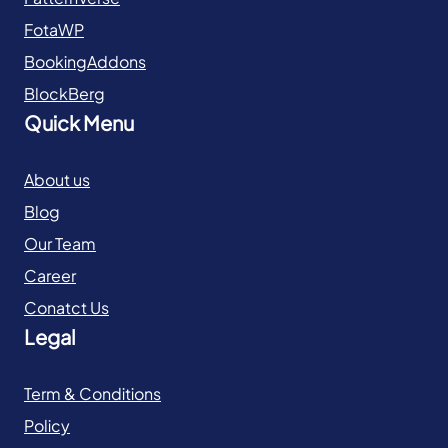
FotaWP
BookingAddons
BlockBerg
Quick Menu
About us
Blog
Our Team
Career
Conatct Us
Legal
Term & Conditions
Policy